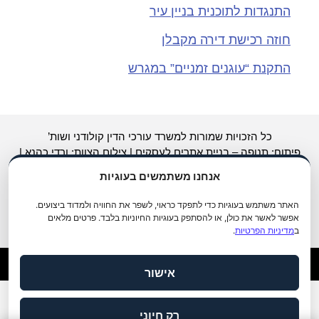
התנגדות לתוכנית בניין עיר
חוזה רכישת דירה מקבלן
התקנת “עוגנים זמניים” במגרש
כל הזכויות שמורות למשרד עורכי הדין קולודני ושות’
פיתוח: תנופה –
בניית אתרים לעסקים
|
צילום
הצוות: ורדי כהנא |
כתיבה: צפריר בשן |
קידום אתרים לעורכי דין
Avinu.co.il
אנחנו משתמשים בעוגיות
עזרה והצהרת נגישות
האתר משתמש בעוגיות כדי לתפקד כראוי, לשפר את החוויה ולמדוד ביצועים.
אפשר לאשר את כולן, או להסתפק בעוגיות החיוניות בלבד. פרטים מלאים
ב
מדיניות הפרטיות
.
אישור
מדיניות פרטיות
תנאי שימוש
הצהרת נגישות
|
|
רק חיוני