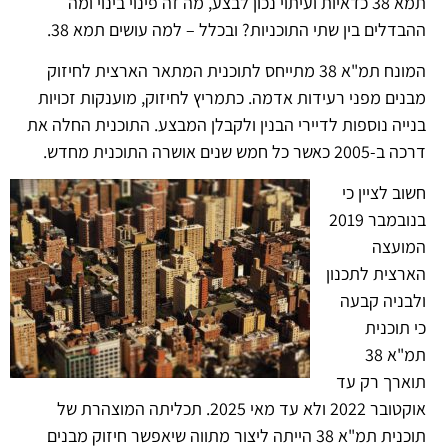
תמא 38 כדאיות ועיתוי נכון לבצע, מה זה פינוי בינוי ומה
ההבדלים בין שתי התוכניות? ובכלל – למה עושים תמא 38.
המונח תמ"א 38 מתייחס לתוכנית המתאר הארצית לחיזוק
מבנים מפני רעידות אדמה. כתמריץ לחיזוק, מוענקות זכויות
בנייה נוספות לדיירי הבנין ולקבלן המבצע. התוכנית החלה את
דרכה ב-2005 כאשר כל חמש שנים אושרה התוכנית מחדש.
חשוב לציין כי
בנובמבר 2019
המועצה
הארצית לתכנון
ולבניה קבעה
כי תוכנית
תמ"א 38
תוארך רק עד
אוקטובר 2022 ולא עד מאי 2025. תכליתה המוצהרת של
תוכנית תמ"א 38 הייתה ליצור מתווה שיאפשר חיזוק מבנים