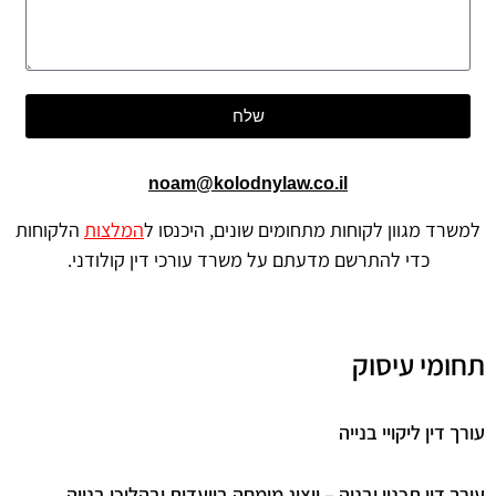
שלח
noam@kolodnylaw.co.il
למשרד מגוון לקוחות מתחומים שונים, היכנסו ל
המלצות
הלקוחות
כדי להתרשם מדעתם על משרד עורכי דין קולודני.
תחומי עיסוק
עורך דין ליקויי בנייה
עורך דין תכנון ובניה – ייצוג מומחה בוועדות ובהליכי בנייה