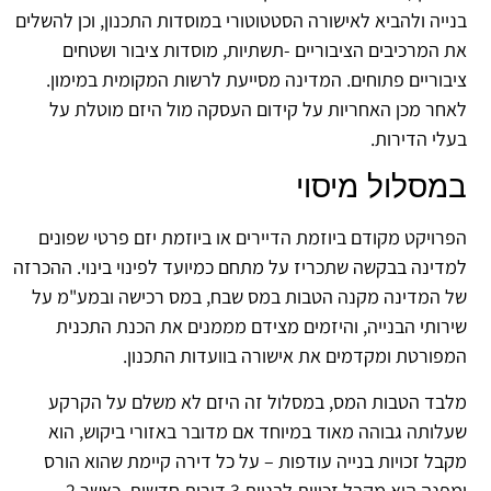
בנייה ולהביא לאישורה הסטטוטורי במוסדות התכנון, וכן להשלים
את המרכיבים הציבוריים -תשתיות, מוסדות ציבור ושטחים
ציבוריים פתוחים. המדינה מסייעת לרשות המקומית במימון.
לאחר מכן האחריות על קידום העסקה מול היזם מוטלת על
בעלי הדירות.
במסלול מיסוי
הפרויקט מקודם ביוזמת הדיירים או ביוזמת יזם פרטי שפונים
למדינה בבקשה שתכריז על מתחם כמיועד לפינוי בינוי. ההכרזה
של המדינה מקנה הטבות במס שבח, במס רכישה ובמע"מ על
שירותי הבנייה, והיזמים מצידם מממנים את הכנת התכנית
המפורטת ומקדמים את אישורה בוועדות התכנון.
מלבד הטבות המס, במסלול זה היזם לא משלם על הקרקע
שעלותה גבוהה מאוד במיוחד אם מדובר באזורי ביקוש, הוא
מקבל זכויות בנייה עודפות – על כל דירה קיימת שהוא הורס
ומפנה הוא מקבל זכויות לבניית 3 דירות חדשות, כאשר 2