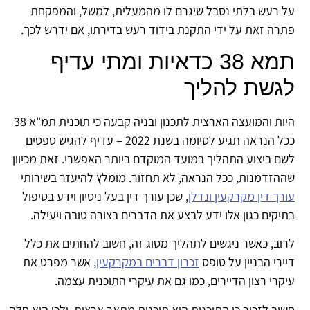
על רעש בלתי נסבל שיגרם לו מהמעלית, למשל, והמפקחת
פתרה זאת על ידי התקנת בידוד רעש בדירתו, אם ידרש לכך.
תמא 38 כדאיות ומתי עדיף
לגשת להליך
היות והמועצה הארצית לתכנון ובניה קבעה כי תוכנית תמ"א 38
ככל הנראה תגיע לסיומה בשנת 2022 – עדיף להגיש טפסים
לשם ביצוע התהליך במועד המוקדם ביותר האפשרי. זאת מכיוון
שההזדמנות, ככל הנראה, לא תחזור. מומלץ להיעזר בשירותי
עורך דין מקרקעין ונדלן
, שכן עורך דין בעל ניסיון וידע בטיפול
בתיקים כגון אלו ידע לבצע את הדברים בצורה טובה ויעילה.
לרוב, כאשר ניגשים לתהליך מסוג זה, חשוב להחתים את כלל
דיירי הבניין על טופס
זכרון דברים במקרקעין
, אשר מפרט את
עיקרי רצון הדיירים, כמו גם את עיקרי התוכנית עצמה.
חשוב לזכור כי התוכנית היא תוכנית מתאר ארצית, ולכן היא חלה