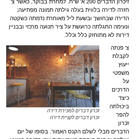
זיכרון הדברים 200 א' ש"ח. למחרת בבוקר, כאשר צ'
חזרה לדירה בלווית בעלה גילתה תמונה מפתיעה;
הדירה שבחושך ובשעת ליל מאוחרת נדמתה כשקטה
ונעימה התגלתה כרועשת על ציר תנועה מרכזי ובבניין
דירות לא מתוחזק כלל וכלל.
צ' פנתה
לקבלת
ייעוץ
משפטי
על
הדרכים
כיצד
ביכולתה
זכרון דברים למכירת דירה
להפר
זכרון דברים לקניית דירה
זכרון
הדברים מבלי לשלם הקנס האמור. בסופו של יום