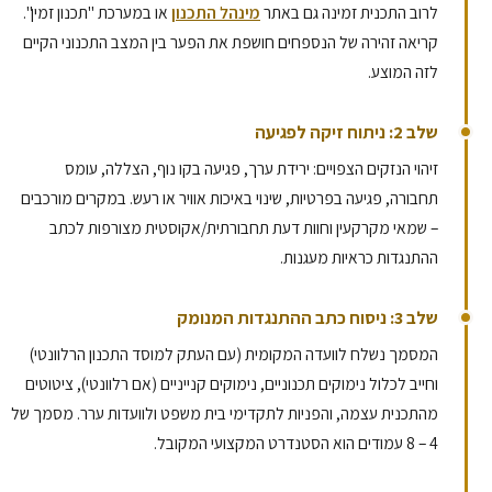
לרוב התכנית זמינה גם באתר
מינהל התכנון
או במערכת "תכנון זמין".
קריאה זהירה של הנספחים חושפת את הפער בין המצב התכנוני הקיים
לזה המוצע.
שלב 2: ניתוח זיקה לפגיעה
זיהוי הנזקים הצפויים: ירידת ערך, פגיעה בקו נוף, הצללה, עומס
תחבורה, פגיעה בפרטיות, שינוי באיכות אוויר או רעש. במקרים מורכבים
– שמאי מקרקעין וחוות דעת תחבורתית/אקוסטית מצורפות לכתב
ההתנגדות כראיות מעגנות.
שלב 3: ניסוח כתב ההתנגדות המנומק
המסמך נשלח לוועדה המקומית (עם העתק למוסד התכנון הרלוונטי)
וחייב לכלול נימוקים תכנוניים, נימוקים קנייניים (אם רלוונטי), ציטוטים
מהתכנית עצמה, והפניות לתקדימי בית משפט ולוועדות ערר. מסמך של
8 – 4
עמודים הוא הסטנדרט המקצועי המקובל.