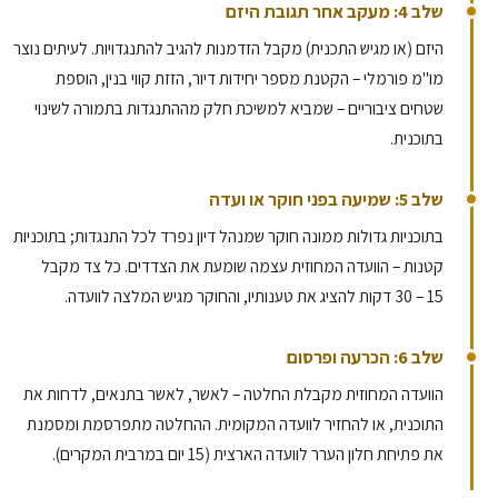
שלב 4: מעקב אחר תגובת היזם
היזם (או מגיש התכנית) מקבל הזדמנות להגיב להתנגדויות. לעיתים נוצר
מו"מ פורמלי – הקטנת מספר יחידות דיור, הזזת קווי בנין, הוספת
שטחים ציבוריים – שמביא למשיכת חלק מההתנגדות בתמורה לשינוי
בתוכנית.
שלב 5: שמיעה בפני חוקר או ועדה
בתוכניות גדולות ממונה חוקר שמנהל דיון נפרד לכל התנגדות; בתוכניות
קטנות – הוועדה המחוזית עצמה שומעת את הצדדים. כל צד מקבל
30 – 15
דקות להציג את טענותיו, והחוקר מגיש המלצה לוועדה.
שלב 6: הכרעה ופרסום
הוועדה המחוזית מקבלת החלטה – לאשר, לאשר בתנאים, לדחות את
התוכנית, או להחזיר לוועדה המקומית. ההחלטה מתפרסמת ומסמנת
את פתיחת חלון הערר לוועדה הארצית (15 יום במרבית המקרים).