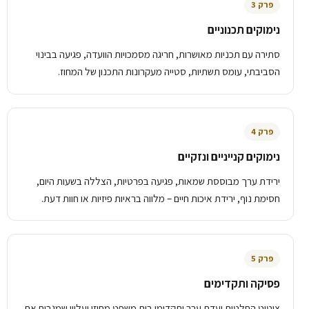
פרק 3
נימוקים תכנוניים
סתירה עם תכניות מאושרות, חריגה מסמכויות הוועדה, פגיעה בבינוי
הסביבתי, עומס תשתיות, סטייה מעקרונות התכנון של המחוז.
פרק 4
נימוקים קנייניים ונזקיים
ירידת ערך מבוססת שמאות, פגיעה בפרטיות, הצללה בשעות היום,
חסימת נוף, ירידת איכות חיים – מלווה בראיות פיזיות או חוות דעת.
פרק 5
פסיקה ותקדימים
ציטוט החלטות ועדת ערר ותקדימי בית משפט מחוזי ועליון שמגבים את