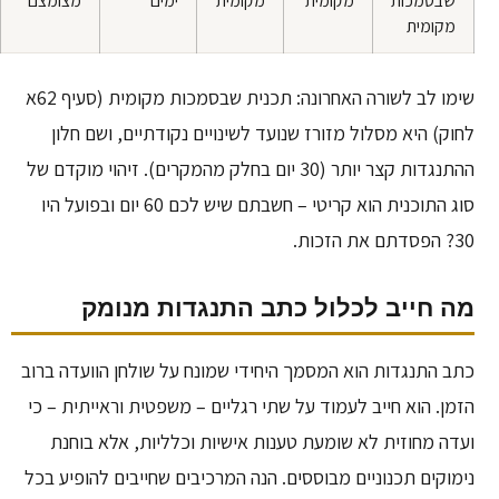
שבסמכות
מקומית
מקומית
ימים
מצומצם
מקומית
שימו לב לשורה האחרונה: תכנית שבסמכות מקומית (סעיף 62א
לחוק) היא מסלול מזורז שנועד לשינויים נקודתיים, ושם חלון
ההתנגדות קצר יותר (30 יום בחלק מהמקרים). זיהוי מוקדם של
סוג התוכנית הוא קריטי – חשבתם שיש לכם 60 יום ובפועל היו
30? הפסדתם את הזכות.
מה חייב לכלול כתב התנגדות מנומק
כתב התנגדות הוא המסמך היחידי שמונח על שולחן הוועדה ברוב
הזמן. הוא חייב לעמוד על שתי רגליים – משפטית וראייתית – כי
ועדה מחוזית לא שומעת טענות אישיות וכלליות, אלא בוחנת
נימוקים תכנוניים מבוססים. הנה המרכיבים שחייבים להופיע בכל