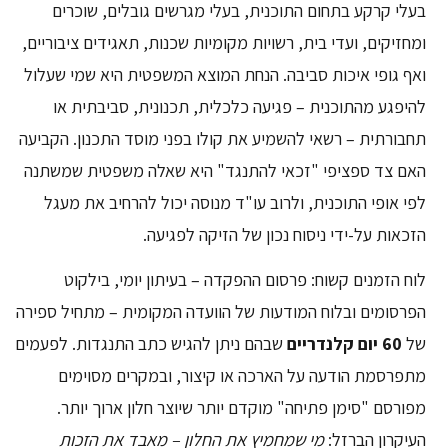
בעלי קרקע בתחום התוכנית, בעלי מגרשים גובלים, שוכרים
ומחזיקים, ועדי בית, רשויות מקומיות שכנות, תאגידים ציבוריים,
ואף גופי איכות סביבה. הנחת המוצא המשפטית היא שמי שעלול
להיפגע מהתוכנית – פגיעה כלכלית, תכנונית, סביבתית או
תחבורתית – רשאי להשמיע את קולו בפני מוסד התכנון. הקביעה
האם צד ספציפי "זכאי להתנגד" היא שאלה משפטית שמשתנה
לפי אופי התוכנית, ולרוב עו"ד מנוסה יכול להרחיב את מעגל
הזכאות על-ידי ניסוח נכון של הזיקה לפגיעה.
לוח הזמנים קשוח: פרסום ההפקדה – בעיתון יומי, בילקוט
הפרסומים ובלוח המודעות של הוועדה המקומית – מתחיל ספירה
של
60 יום קלנדריים
שבהם ניתן להגיש כתב התנגדות. לפעמים
מתפרסמת הודעה על הארכה או קיצור, ובמקרים מסוימים
מפורסם "סימן פתיחה" מוקדם יותר שיוצר חלון ארוך יותר.
העיקרון הברזל:
מי שמחמיץ את החלון – מאבד את הזכות