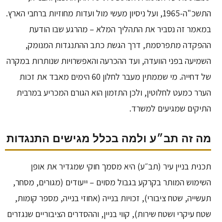
התשכ"ה-1965, ועל ניסיון מעשי מול ועדות מחוזיות ברחבי הארץ.
במאמר זה נסביר את התהליך המלא – מהרגע שבו הודעת
ההפקדה מתפרסמת, דרך הגשת כתב ההתנגדות המנומק,
השמיעה בפני הוועדה, ועד ההכרעה והאפשרויות שנותרות במקרה
של דחייה. מי שממתין מעבר לחלון 60 הימים מאבד את זכות
הערר כמעט לחלוטין, ולכן התזמון הוא הגורם המכריע במרבית
התיקים שמגיעים למשרד.
מה זה תב״ע ולמה בכלל מגישים התנגדות
תכנית בניין עיר (תב״ע) היא מסמך חוקי שמגדיר את אופן
השימוש המותר בקרקע בגבול מסוים – ייעודים (מגורים, מסחר,
תעשייה, שטח ציבורי), זכויות בנייה (אחוזי בנייה, מספר קומות,
שטח עיקרי ושטח שירות), קווי בניין, וההסדרים הציבוריים שנגזרים