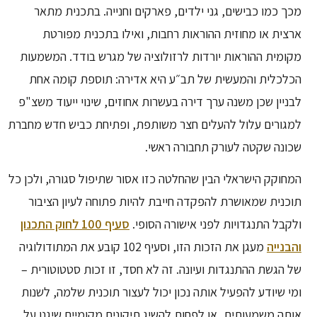
מכך כמו כבישים, גני ילדים, פארקים וחנייה. בתכנית מתאר
ארצית או מחוזית ההוראות רחבות, ואילו בתכנית מפורטת
מקומית ההוראות יורדות לרזולוציה של מגרש בודד. המשמעות
הכלכלית והמעשית של תב״ע היא אדירה: תוספת קומה אחת
לבניין שכן משנה ערך דירה בעשרות אחוזים, שינוי ייעוד משצ"פ
למגורים עלול להעלים חצר משותפת, ופתיחת כביש חדש מחברת
שכונה שקטה לעורק תחבורה ראשי.
המחוקק הישראלי הבין שהחלטה כזו אסור שתיפול סגורה, ולכן כל
תוכנית שמאושרת להפקדה חייבת להיות פתוחה לעיון הציבור
ולקבל התנגדויות לפני אישורה הסופי.
סעיף 100 לחוק התכנון
והבנייה
מעגן את הזכות הזו, וסעיף 102 קובע את המתודולוגיה
של הגשת ההתנגדות ועיונה. זה לא חסד, זו זכות סטטוטורית –
ומי שיודע להפעיל אותה נכון יכול לעצור תוכנית שלמה, לשנות
אותה משמעותית, או לפחות להשיג תיקונים מקומיים שיגנו על