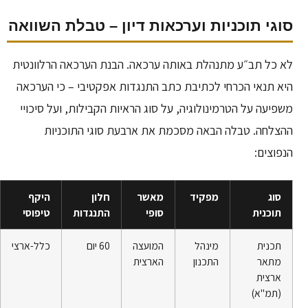
סוגי תוכניות וערכאות דיון – טבלת השוואה
לא כל תב״ע מתנהלת באותה ערכאה. הבנת הערכאה הרלוונטית
היא תנאי הכרחי לכתיבת כתב התנגדות אפקטיבי – כי הערכאה
משפיעה על הטרמינולוגיה, על סוג הראיות הקבילות, ועל סיכויי
ההצלחה. טבלה הבאה מסכמת את ארבעת סוגי התוכניות
הנפוצים:
סוג
מפקיד
מאשר
חלון
היקף
תוכנית
סופי
התנגדות
טיפוסי
תכנית
מינהל
המועצה
60 יום
כלל-ארצי
מתאר
התכנון
הארצית
ארצית
(תמ"א)