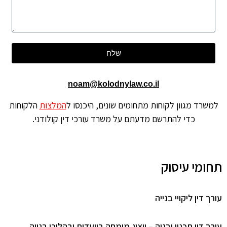
שלח
noam@kolodnylaw.co.il
למשרד מגוון לקוחות מתחומים שונים, היכנסו ל
המלצות
הלקוחות
כדי להתרשם מדעתם על משרד עורכי דין קולודני.
תחומי עיסוק
עורך דין ליקויי בנייה
עורך דין תכנון ובניה – ייצוג מומחה בוועדות ובהליכי בנייה