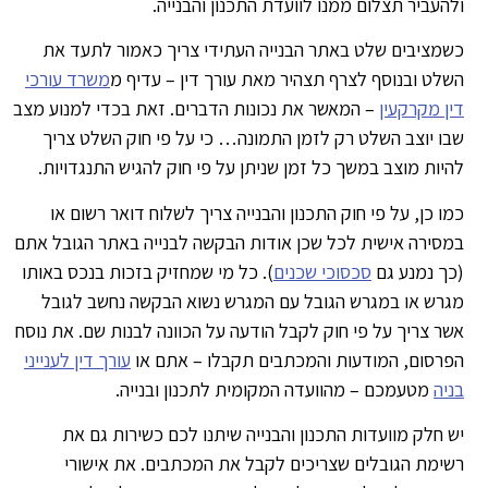
העביר תצלום ממנו לוועדת התכנון והבנייה.
מציבים שלט באתר הבנייה העתידי צריך כאמור לתעד את
לט ובנוסף לצרף תצהיר מאת עורך דין – עדיף מ
משרד עורכי
ן מקרקעין
– המאשר את נכונות הדברים. זאת בכדי למנוע מצב
ו יוצב השלט רק לזמן התמונה… כי על פי חוק השלט צריך
יות מוצב במשך כל זמן שניתן על פי חוק להגיש התנגדויות.
ו כן, על פי חוק התכנון והבנייה צריך לשלוח דואר רשום או
סירה אישית לכל שכן אודות הבקשה לבנייה באתר הגובל אתם
ך נמנע גם
סכסוכי שכנים
). כל מי שמחזיק בזכות בנכס באותו
רש או במגרש הגובל עם המגרש נשוא הבקשה נחשב לגובל
ר צריך על פי חוק לקבל הודעה על הכוונה לבנות שם. את נוסח
רסום, המודעות והמכתבים תקבלו – אתם או
עורך דין לענייני
יה
מטעמכם – מהוועדה המקומית לתכנון ובנייה.
 חלק מוועדות התכנון והבנייה שיתנו לכם כשירות גם את
ימת הגובלים שצריכים לקבל את המכתבים. את אישורי