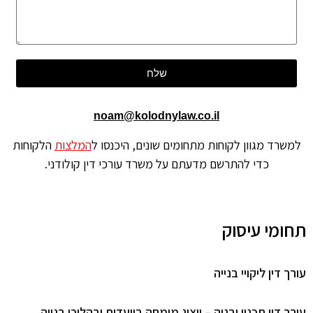
שלח
noam@kolodnylaw.co.il
שרד מגוון לקוחות מתחומים שונים, היכנסו ל
המלצות
הלקוחות
כדי להתרשם מדעתם על משרד עורכי דין קולודני.
ומי עיסוק
 דין ליקויי בנייה
ך דין תכנון ובניה – ייצוג מומחה בוועדות ובהליכי בנייה