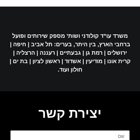
משרד עו”ד קולודני ושות’ מספק שירותים ופועל
ברחבי הארץ, בין היתר, בערים: תל אביב | חיפה |
ירושלים | רמת גן | גבעתיים | רעננה | הרצליה |
קרית אונו | מודיעין | אשדוד | ראשון לציון | בת ים |
חולון ועוד.
יצירת קשר