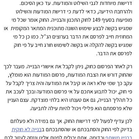
ישות מיוחדות לגבי השילוט והמודעות. עד כאן הסיכום.
הרחבת הידיעה, כדאי לדעת כי דרישת המודעות והשילוט
מופיעות בסעיף 149 לחוק התכנון והבנייה. החוק אומר שכל מי
גיש בקשה לבצע שימוש השונה מתוכנית המתאר המקומית או
חוזית חייב לפרסם את הדבר בערוצים הנ"ל. כמו כן כל מי
גיש בקשה להקלה או בקשה לשימוש חורג חייב על פי חוק
פרסם את הדבר.
 לאחר הפרסום כחוק, ניתן לקבל את אישורי הבנייה. מעבר לכך
חוק דורש את הצבת המודעות, פרסום המודעות הוא מומלץ,
ב כך שמי שלא ראה או קיבל את המודעה והיה צריך לקבל על
 חוק, יכול לתבוע אתכם על אי פרסום המודעה ובכך לעכב את
 תהליך הבנייה, גם אם טענתו היא בלתי מוצדקת. עצם העניין
א פרסמתם הוא פלילי ויכול להיות עילה לתביעה.
ן עדיף לפעול לפי דרישות החוק. אך גם במידה ולא פעלתם
יוק לפי החוק והסתבכתם או שהסתבכתם ב
בנייה לא חוקית
ניין משותף
וכדומה, אתם יכולים לפנות אלינו וננסה לעזור לכם