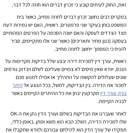
ת, החוק לעיתים קובע כי זכרון דברים הוא חוזה לכל דבר.
קרים רבים נחשב זכרון דברים לחוזה מחייב, כאשר בית
שפט בוחן בעיקר שני פרמטרים. ראשית, האם יש גמירות דעת
צד הצדדים לעסקה והאם ישנה הסכמה על הפרטים המהותיים
סקה (כגון מחיר ותאריכים) כאשר שני אלו מתקיימים, סביר
ניח כי המסמך ייחשב לחוזה מחייב.
שית, עורך דין למכירת דירה יבצע שלל בדיקות מקדימות על
כס, יוודא שאין מיסים לא צפויים שעליכם לשלם ויבדוק גורמים
נים שעלולים להקשות על התהליך או אפילו למנוע מכם
כור את הדירה. בין הבדיקות, למשל, בכל הנוגע אל
היתר
יה עורך דין
מקרקעין יבחן את כל ההיתרים הקיימים באשר
ניה הקיימת.
לאחר שעברנו את הבדיקות בשלום ועורך הדין נתן את ה-OK
ו למכירת הדירה, השלב הבא הוא משא ומתן. באופן כללי,
קידו של עורך הדין הוא להילחם עבורכם ולוודא שתקבלו את