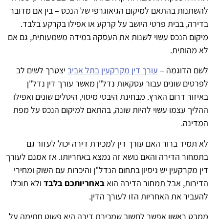
שתנות בהתאם למיקום הגיאוגרפי של הנכס – בין אם מדובר
ירה, בבית פרטי היושב על קרקע או אפילו בקרקע בלבד.
קום הנכס עשוי לשנות את העסקה במידה משמעותית, גם אם
 מהותית.
שם הדוגמה –
עורך דין מקרקעין בתל אביב
יצטרך לשים לב
רטים שונים עבור עסקאות נדל"ן מאשר עורך דין נדל"ן
יזור דרום הארץ. מבחינת היבטי מיסוי, היטלים שונים ואפילו
ליך עצמו עשוי להיות שונה, בהתאם למיקום הנכס על מפת
מדינה.
 תמיד ברור האם עורך דין למכירת דירה יכול לעזור גם
מחור הדירה והאם נושא זה נמצא באחריותו. אז אמנם לעורך
ן מקרקעין יש ניסיון בתחום הנדל"ן והיכרות עם השוק ומחירי
ירות, אבל תמחור הדירה הוא
באחריותכם בלבד
ולא תוכלו
עביר את האחריות הזו לעורך הדין.
מבט ראשון אפשר לחשוב שמכירת דירה היא פשוט חתימה על