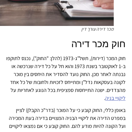
מכר דירה עורך דין
וק מכר דירה
חוק המכר (דירות), תשל”ג-1973 (להלן: "החוק"), נכנס לתוקפו
ב-1 לאוקטובר בשנת 1973 והוא חל על כל דירה שנרכשה או
נתה לאחר מכן. החוק נועד להסדיר את היחסים בין מוכר
ונה בעסקאות נדל”ן ומתייחס לזכויות ולחובות של כל אחד
צדדים. ישנה התייחסות ספציפית בכל הנוגע לאחריות על
קויי בניה
.
ופן כללי, החוק קובע כי על המוכר (בדר"כ הקבלן) לציין
פרט הדירה את ליקויי הבניה המצויים בדירה בעת המכירה
ל הקונה להיות מודע להם. החוק קובע כי אם נמצאו ליקויים