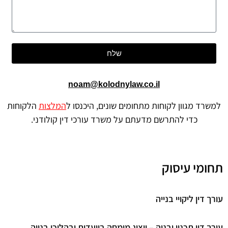
שלח
noam@kolodnylaw.co.il
רד מגוון לקוחות מתחומים שונים, היכנסו ל
המלצות
הלקוחות
כדי להתרשם מדעתם על משרד עורכי דין קולודני.
ומי עיסוק
 דין ליקויי בנייה
ך דין תכנון ובניה – ייצוג מומחה בוועדות ובהליכי בנייה