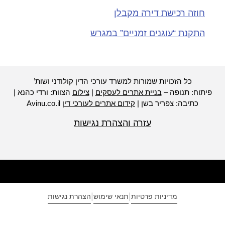
חוזה רכישת דירה מקבלן
התקנת “עוגנים זמניים” במגרש
כל הזכויות שמורות למשרד עורכי הדין קולודני ושות’
יתוח: תנופה –
בניית אתרים לעסקים
|
צילום
הצוות: ורדי כהנא |
כתיבה: צפריר בשן |
קידום אתרים לעורכי דין
Avinu.co.il
עזרה והצהרת נגישות
מדיניות פרטיות
תנאי שימוש
הצהרת נגישות
|
|