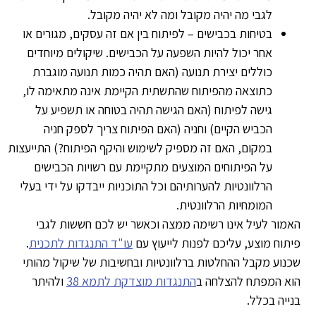
לגבי מה יהיה מקובל ומה לא יהיה מקובל.
בטיחות בכבישים – לפיתוח בין אם זה עסקים, מגורים או
אחר יכול להיות השפעה על הכבישים. שיקולים מיוחדים
כוללים יצירת תנועה (האם תהיה כמות תנועה מוגברת
כתוצאה מהפיתוח שהתשתית הקיימת אינה מתאימה לו,
גישה לפיתוח (האם הגישה תהיה בטוחה או תשפיע על
הכביש הקיים) וחניה (האם הפיתוח צריך לספק חניה
במקום, האם זה מספיק לשימוש והיקף הפיתוח?) התייעצות
על הפיתוחים המוצעים מתקיימת עם רשויות הכבישים
הרלוונטיות להערותיהם וכל התוכניות ייבדקו על ידי בעלי
המומחיות הרלוונטית.
מור לעיל אינו רשימה ממצה וכאשר יש לכם חששות לגבי
תוח מוצע, עליכם לפנות לייעוץ עם
עו"ד התנגדות לתכנית
.
נוע מקבל ההחלטות ברלוונטיות ובחשיבות של שיקול מהותי
וא המפתח להצלחה ב
התנגדות מוצדקת לתמא 38
ולהיתר
ייה בכלל.