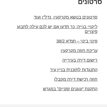
רטונים
סרטונים בנושא מקרקעין, נדל"ן ועוד
ליקויי בנייה: כך תדעו אם יש לכם עילה לתבוע
פיצויים
פינוי בינוי – תמ"א 38/2
עריכת חוזה מקרקעין
רישום דירה בעירייה
התנגדות לתוכנית בניין עיר
חוזה רכישת דירה מקבלן
התקנת “עוגנים זמניים” במגרש