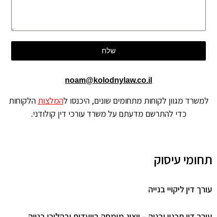
שלח
noam@kolodnylaw.co.il
שרד מגוון לקוחות מתחומים שונים, היכנסו ל
המלצות
הלקוחות
כדי להתרשם מדעתם על משרד עורכי דין קולודני.
ומי עיסוק
 דין ליקויי בנייה
ך דין תכנון ובניה – ייצוג מומחה בוועדות ובהליכי בנייה