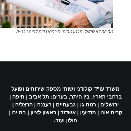
מה הם לא שיקולי תכנון מהותיים בהתנגדות להיתר בנייה
משרד עו”ד קולודני ושות’ מספק שירותים ופועל
ברחבי הארץ, בין היתר, בערים: תל אביב | חיפה |
ירושלים | רמת גן | גבעתיים | רעננה | הרצליה |
קרית אונו | מודיעין | אשדוד | ראשון לציון | בת ים |
חולון ועוד.