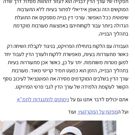
קידו של עורך הדין לבנייה הוא לעזור להתוות מסלול דרך שדה
וקשים הזה ובאופן אידיאלי לפתור בעיות ללא התערבות
פוטית ככל האפשר. עורכי דין בנייה מספקים את התועלת
דולה ביותר עבור לקוחותיהם באמצעות מעורבות מוקדמת
הליך הבנייה.
בודה עם הלקוח בתחילת הפרויקט, בניגוד לקבלת השיחה רק
שר מתעוררות בעיות, מאפשרת ללקוח ולעורך הדין לעבוד יחד
ען מטרות משותפות. יתר על כן, כאשר אכן מתעוררות בעיות
הליך הבנייה, הזמן הוא כמעט תמיד קריטי מאוד. מעורבות
רך הדין בשלבים המוקדמים מסירה את הפוטנציאל לעיכוב נוסף
שור לעקומת הלמידה של עורך הדין לגבי פרטי הפרויקט.
ם יכולים לדבר אתנו גם על
נימוקים להתנגדות לתמ"א
ל ה
מפקח על המקרקעין
ועוד