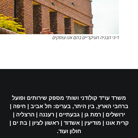
דיני הבניה העיקריים בהם אנו עוסקים
משרד עו”ד קולודני ושות’ מספק שירותים ופועל
ברחבי הארץ, בין היתר, בערים: תל אביב | חיפה |
ירושלים | רמת גן | גבעתיים | רעננה | הרצליה |
קרית אונו | מודיעין | אשדוד | ראשון לציון | בת ים |
חולון ועוד.