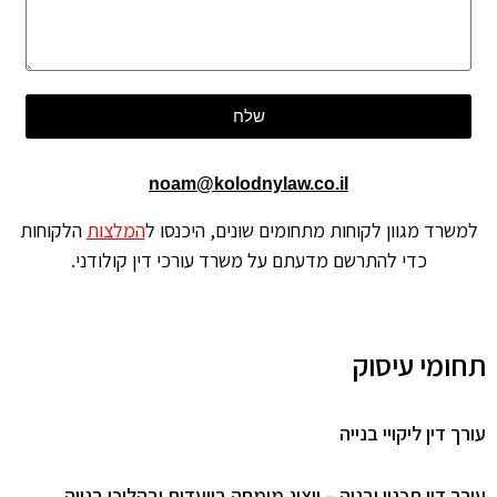
שלח
noam@kolodnylaw.co.il
שרד מגוון לקוחות מתחומים שונים, היכנסו ל
המלצות
הלקוחות
כדי להתרשם מדעתם על משרד עורכי דין קולודני.
ומי עיסוק
 דין ליקויי בנייה
ך דין תכנון ובניה – ייצוג מומחה בוועדות ובהליכי בנייה