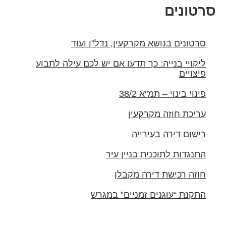
רטונים
סרטונים בנושא מקרקעין, נדל"ן ועוד
ליקויי בנייה: כך תדעו אם יש לכם עילה לתבוע
פיצויים
פינוי בינוי – תמ"א 38/2
עריכת חוזה מקרקעין
רישום דירה בעירייה
התנגדות לתוכנית בניין עיר
חוזה רכישת דירה מקבלן
התקנת “עוגנים זמניים” במגרש