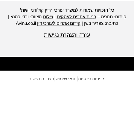
כל הזכויות שמורות למשרד עורכי הדין קולודני ושות’
יתוח: תנופה –
בניית אתרים לעסקים
|
צילום
הצוות: ורדי כהנא |
כתיבה: צפריר בשן |
קידום אתרים לעורכי דין
Avinu.co.il
עזרה והצהרת נגישות
מדיניות פרטיות
תנאי שימוש
הצהרת נגישות
|
|