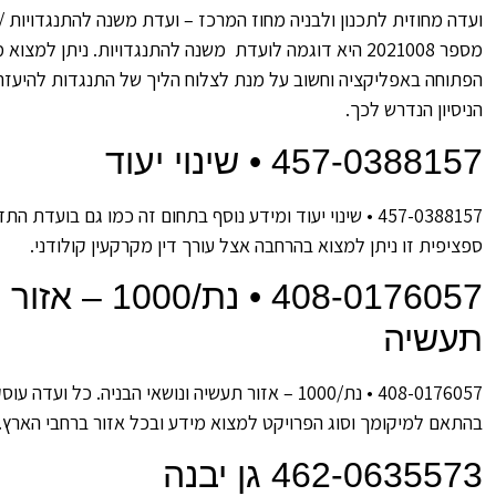
ועדה מחוזית לתכנון ולבניה מחוז המרכז – ועדת משנה להתנגדויות /
מספר 2021008 היא דוגמה לועדת משנה להתנגדויות. ניתן למצו
הפתוחה באפליקציה וחשוב על מנת לצלוח הליך של התנגדות להיעזר
הניסיון הנדרש לכך.
457-0388157 • שינוי יעוד
457-0388157 • שינוי יעוד ומידע נוסף בתחום זה כמו גם בועדת הת
ספציפית זו ניתן למצוא בהרחבה אצל עורך דין מקרקעין קולודני.
408-0176057 • נת/1000 – אזור
תעשיה
408-0176057 • נת/1000 – אזור תעשיה ונושאי הבניה.
בהתאם למיקומך וסוג הפרויקט למצוא מידע ובכל אזור ברחבי הארץ.
462-0635573 גן יבנה