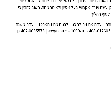
 הטובה ביותר עבורך. אנו מאפשרים זמינות גבוהה ומליווי
עשה עו"ד מקצועי בעל ניסיון ולא מתמחה. חשוב להבין כי
לסוף ההליך
חה | ועדה מחוזית לתכנון ולבניה מחוז המרכז – ועדת משנה
להתנגדויות / ישיבה מספר 2021008 | 457-0388157 • שינוי יעוד | 408-0176057 • נת/1000 – אזור תעשיה | 462-0635573 גן