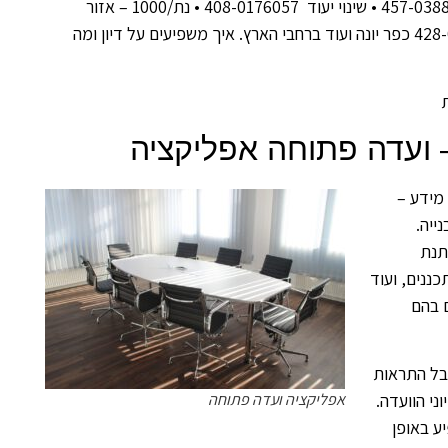
משנה להתנגדויות / ישיבה מספר 2021008 כמו גם ועדה מספר 457-0388157 • שינוי יעוד 408-0176057 • נת/1000 – אזור
תעשיה ובאזור יבנה, 462-0635573 גן יבנה מידע על ועדה 428-0748368 כפר יונה ועוד ברחבי הארץ. איך משפיעים על דיון ומה
– ועדה פתוחה אפליקציה
מידע –
ייה.
תנת
ננים, ועוד
ם בהם
קבל התראות
אפליקציה ועדה פתוחה
י הוועדה.
ע באופן