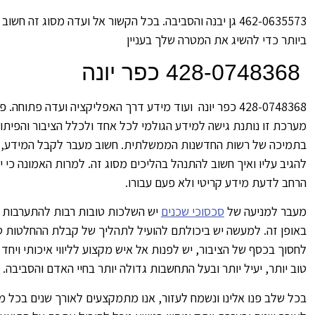
462-0635573 גן יבנה והסביבה. בכל הקשור אל ועדה מסוג זה
ביותר כדי להשיג את המטרה שלך בעניין
428-0748368 כפר יונה
428-0748368 כפר יונה ועוד מידע דרך האפליקציה ועדה פתוחה.
מערכת זו נותנת גישה למידע הגולמי לכל אחד ולכלל הציבור והפיתו
בתמיכה של רשות החדשנות הממשלתית. חשוב מעבר לקבל המידע, 
להגיב עליו ואיך חשוב להתנהל בהליכים מסוג זה. למרות האמונה כי י
הרחב לדעת מידע קריטי ולא פעם עבורו.
מעבר למניעה של
סכסוכי שכנים
יש השלכות טובות רבות להתערבות ה
באופן זה. למעשה יש ביכולתם להועיל לתהליך של קבלת ההחלטות טו
לחסוך בכסף של הציבור, יש לפנות אל איש מקצוע לליווי איכותי ויחד 
טוב יותר, יעיל יותר ובעל התחשבות גדולה יותר בחיי האדם והסביבה.
בכל שלב פנו אלינו ונשמח לעזור, אנו מתמקצעים לאורך שנים בכל מה