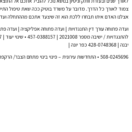
לאורך שנים ובעזרת וותק וניסיון בנושא נוכל להוביל אתכם אל התוצאה
צמוד לאורך כל הדרך. מדובר על משרד בוטיק ככה שאת טיפול התיק י
אצלנו האדם איתו תבחרו ללכת הוא זה שיצעד אתכם מההתחלה ועד 
ועדה פתוחה עורך דין התנגדויות | ועדה פתוחה אפליקציה | ועדה פתו
יבנה | 428-0748368 כפר יונה |
508-0245696 • התחדשות עירונית – פינוי בינוי מתחם הצבר/ הרקפת