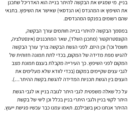
יין. מי שמגיש את הבקשה להיתר בנייה הוא האדריכל שתכנן
 השיפוץ או המהנדס (או הנדסאי) שאישר את השיפוץ. בתנאי
הם רשומים בפנקס המהנדסים.
סמך הבקשה להיתרי בנייה חותמים עורך הבקשה,
ונסטרוקטור (מתכנן השלד), שאר המתכננים (אינסטלציה,
מל וכו') וכן היזם. לפני הגשת הבקשה צריך עורך הבקשה
גיש מפת מדידה של המקום, בכדי לתת תמונה חזותית של
קום לפני השיפוץ. כך העירייה מקבלת בעצם תמונת מצב
בי עצים שקיימים במקום (בכדי לוודא שלא מעלימים את
עצים בין הגשת תכניות המדידה להגשת בקשת ההיתר…).
 כל שאלה משפטית לגבי היתר לגובה בניין או לגבי הגשת
תר לקווי בניין ולגבי היתרי בניין בכלל וכן ליווי של בקשת
יתר אנחנו כאן בשבילכם. תאמו עמנו כבר עכשיו פגישת ייעוץ.