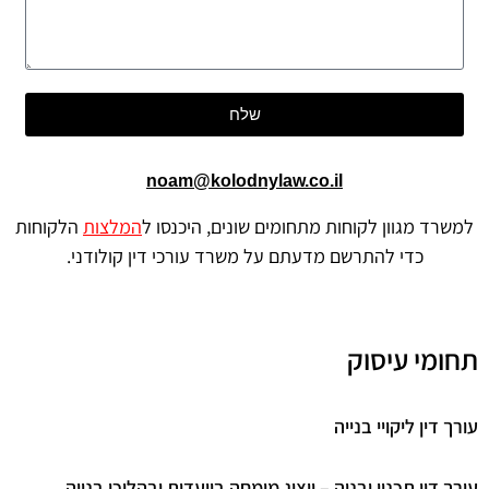
שלח
noam@kolodnylaw.co.il
רד מגוון לקוחות מתחומים שונים, היכנסו ל
המלצות
הלקוחות
כדי להתרשם מדעתם על משרד עורכי דין קולודני.
ומי עיסוק
 דין ליקויי בנייה
ך דין תכנון ובניה – ייצוג מומחה בוועדות ובהליכי בנייה