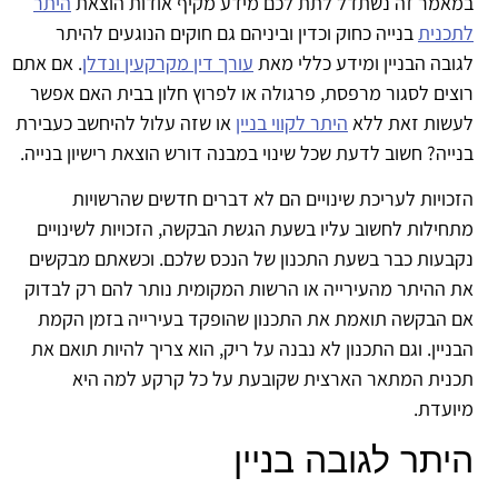
מאמר זה נשתדל לתת לכם מידע מקיף אודות הוצאת
היתר
תכנית
בנייה כחוק וכדין וביניהם גם חוקים הנוגעים להיתר
ובה הבניין ומידע כללי מאת
עורך דין מקרקעין ונדלן
. אם אתם
צים לסגור מרפסת, פרגולה או לפרוץ חלון בבית האם אפשר
עשות זאת ללא
היתר לקווי בניין
או שזה עלול להיחשב כעבירת
ייה? חשוב לדעת שכל שינוי במבנה דורש הוצאת רישיון בנייה.
כויות לעריכת שינויים הם לא דברים חדשים שהרשויות
חילות לחשוב עליו בשעת הגשת הבקשה, הזכויות לשינויים
קבעות כבר בשעת התכנון של הנכס שלכם. וכשאתם מבקשים
 ההיתר מהעירייה או הרשות המקומית נותר להם רק לבדוק
ם הבקשה תואמת את התכנון שהופקד בעירייה בזמן הקמת
ניין. וגם התכנון לא נבנה על ריק, הוא צריך להיות תואם את
כנית המתאר הארצית שקובעת על כל קרקע למה היא
ועדת.
יתר לגובה בניין