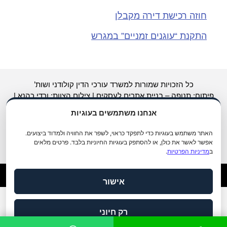
חוזה רכישת דירה מקבלן
התקנת “עוגנים זמניים” במגרש
כל הזכויות שמורות למשרד עורכי הדין קולודני ושות’
פיתוח: תנופה –
בניית אתרים לעסקים
|
צילום
הצוות: ורדי כהנא |
כתיבה: צפריר בשן |
קידום אתרים לעורכי דין
Avinu.co.il
אנחנו משתמשים בעוגיות
עזרה והצהרת נגישות
האתר משתמש בעוגיות כדי לתפקד כראוי, לשפר את החוויה ולמדוד ביצועים.
אפשר לאשר את כולן, או להסתפק בעוגיות החיוניות בלבד. פרטים מלאים
ב
מדיניות הפרטיות
.
אישור
מדיניות פרטיות
תנאי שימוש
הצהרת נגישות
|
|
רק חיוני