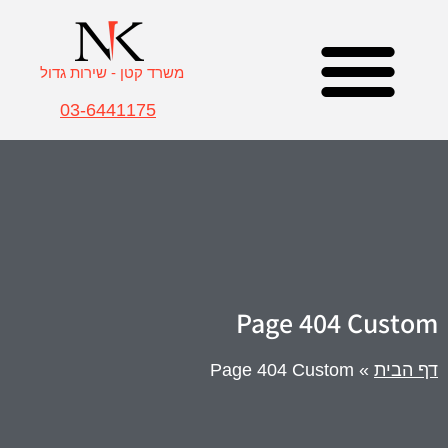
משרד קטן - שירות גדול
03-6441175
Real Estate Attorney Israel
תחומי התמחות – משרד עו”ד קולודני
עורך דין מקרקעין – צוות המשרד
Page 404 Custom
דף הבית
»
Page 404 Custom