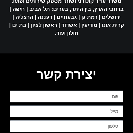
משרד עו”ד קולודני ושות’ מספק שירותים ופועל
ברחבי הארץ, בין היתר, בערים: תל אביב | חיפה |
ירושלים | רמת גן | גבעתיים | רעננה | הרצליה |
קרית אונו | מודיעין | אשדוד | ראשון לציון | בת ים |
חולון ועוד.
יצירת קשר