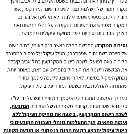
פסק דין שניתן לאחרונה בבית משפט השלום בתל אביב חושף
מקרה חמור של רשלנות מצד לשכת רישום המקרקעין, אשר
הובילה לנזק כספי משמעותי לבנק לאומי לישראל בע"מ.
המקרה ממחיש את חשיבות ההקפדה על נהלי הרישום ואת
הצורך בבדיקות יסודיות לפני מחיקת עיקולים מהמרשם.
נסיבות המקרה:
הפרשה החלה כאשר בנק לאומי, בתור נושה
של חייבת בשם נסיה שטרוזברג, הטיל עיקול על נכסיה במסגרת
הליך הוצאה לפועל. לשכת רישום המקרקעין בתל אביב קיבלה
את הבקשה ורשמה את העיקול בספריה. עם זאת, מאוחר יותר,
נמחק העיקול בטעות, לאחר שהוצג ללשכה מסמך מזויף
שהתחזה להחלטת בית משפט המורה על ביטול העיקול
.
במהלך המשפט התברר כי המסמך המזויף הוגש על ידי עו"ד
סלי גבאי שטרוזברג, קרובת משפחתה של החייבת.
הנתבעת,
לשכת רישום המקרקעין, ביצעה את מחיקת העיקול ללא
אימות מתאים, תוך התעלמות מנהלי העבודה הקובעים כי
ביטול עיקול יתבצע רק עם הצגת צו מקורי או הודעה מקוונת