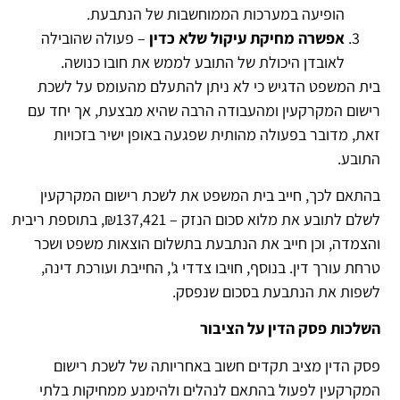
הופיעה במערכות הממוחשבות של הנתבעת.
אפשרה מחיקת עיקול שלא כדין
– פעולה שהובילה
לאובדן היכולת של התובע לממש את חובו כנושה.
בית המשפט הדגיש כי לא ניתן להתעלם מהעומס על לשכת
רישום המקרקעין ומהעבודה הרבה שהיא מבצעת, אך יחד עם
זאת, מדובר בפעולה מהותית שפגעה באופן ישיר בזכויות
התובע.
בהתאם לכך, חייב בית המשפט את לשכת רישום המקרקעין
לשלם לתובע את מלוא סכום הנזק – ₪137,421, בתוספת ריבית
והצמדה, וכן חייב את הנתבעת בתשלום הוצאות משפט ושכר
טרחת עורך דין. בנוסף, חויבו צדדי ג', החייבת ועורכת דינה,
לשפות את הנתבעת בסכום שנפסק.
השלכות פסק הדין על הציבור
פסק הדין מציב תקדים חשוב באחריותה של לשכת רישום
המקרקעין לפעול בהתאם לנהלים ולהימנע ממחיקות בלתי