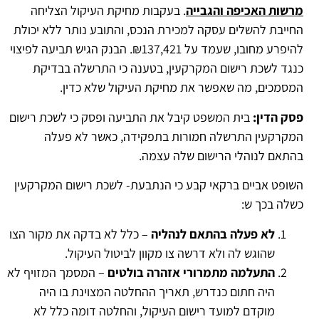
מרשות האכיפה והגבייה
. בעקבות מחיקת העיקול הצליחה
החייבת להשלים עסקה למכירת הנכס, והתובע נותר ללא יכולת
להיפרע מחובו, שעמד על ₪137,421. הבנק הגיש תביעה לפיצוי
כנגד לשכת רישום המקרקעין, בטענה כי התרשלה בבדיקת
המסמכים, מה שאפשר את מחיקת העיקול שלא כדין.
פסק הדין:
בית המשפט קיבל את התביעה ופסק כי לשכת רישום
המקרקעין התרשלה חמורות בתפקידה, כאשר לא פעלה
בהתאם לנוהלי הרישום שלה עצמה.
השופט אביים ברקאי קבע כי הנתבעת- לשכת רישום המקרקעין
כשלה בכך ש:
לא פעלה בהתאם לנהליה
– כלל לא בדקה את מקור הצו
שהוגש לה ולא דרשה צו מקוון לביטול העיקול.
התעלמה מתמרורי אזהרה בולטים
– המסמך המזויף לא
היה חתום כנדרש, תאריך ההחלטה המצוינת בו היה
מוקדם למועד רישום העיקול, והחלטה דומה כלל לא