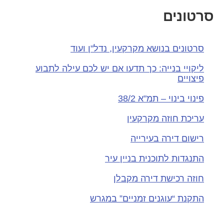
סרטונים
סרטונים בנושא מקרקעין, נדל"ן ועוד
ליקויי בנייה: כך תדעו אם יש לכם עילה לתבוע
פיצויים
פינוי בינוי – תמ"א 38/2
עריכת חוזה מקרקעין
רישום דירה בעירייה
התנגדות לתוכנית בניין עיר
חוזה רכישת דירה מקבלן
התקנת “עוגנים זמניים” במגרש