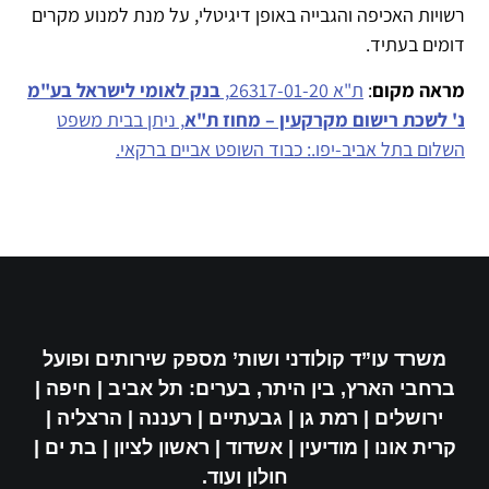
רשויות האכיפה והגבייה באופן דיגיטלי, על מנת למנוע מקרים
דומים בעתיד.
מראה מקום
:
ת"א 26317-01-20,
בנק לאומי לישראל בע"מ
נ' לשכת רישום מקרקעין – מחוז ת"א
, ניתן בבית משפט
השלום בתל אביב-יפו.: כבוד השופט אביים ברקאי.
משרד עו”ד קולודני ושות’ מספק שירותים ופועל
ברחבי הארץ, בין היתר, בערים: תל אביב | חיפה |
ירושלים | רמת גן | גבעתיים | רעננה | הרצליה |
קרית אונו | מודיעין | אשדוד | ראשון לציון | בת ים |
חולון ועוד.