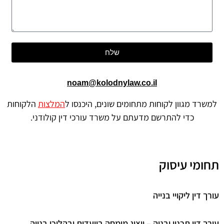
שלח
noam@kolodnylaw.co.il
למשרד מגוון לקוחות מתחומים שונים, היכנסו ל
המלצות
הלקוחות
כדי להתרשם מדעתם על משרד עורכי דין קולודני.
תחומי עיסוק
עורך דין ליקויי בנייה
עורך דין תכנון ובניה – ייצוג מומחה בוועדות ובהליכי בנייה