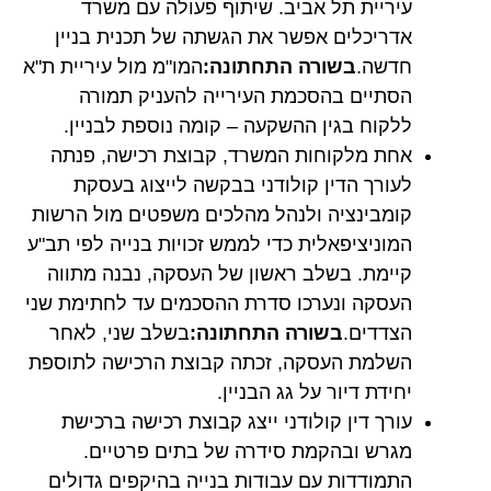
עיריית תל אביב. שיתוף פעולה עם משרד
אדריכלים אפשר את הגשתה של תכנית בניין
חדשה.
בשורה התחתונה:
המו"מ מול עיריית ת"א
הסתיים בהסכמת העירייה להעניק תמורה
ללקוח בגין ההשקעה – קומה נוספת לבניין.
אחת מלקוחות המשרד, קבוצת רכישה, פנתה
לעורך הדין קולודני בבקשה לייצוג בעסקת
קומבינציה ולנהל מהלכים משפטים מול הרשות
המוניציפאלית כדי לממש זכויות בנייה לפי תב"ע
קיימת. בשלב ראשון של העסקה, נבנה מתווה
העסקה ונערכו סדרת ההסכמים עד לחתימת שני
הצדדים.
בשורה התחתונה:
בשלב שני, לאחר
השלמת העסקה, זכתה קבוצת הרכישה לתוספת
יחידת דיור על גג הבניין.
עורך דין קולודני ייצג קבוצת רכישה ברכישת
מגרש ובהקמת סידרה של בתים פרטיים.
התמודדות עם עבודות בנייה בהיקפים גדולים