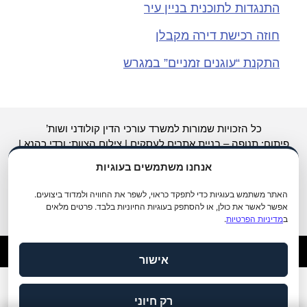
התנגדות לתוכנית בניין עיר
חוזה רכישת דירה מקבלן
התקנת “עוגנים זמניים” במגרש
כל הזכויות שמורות למשרד עורכי הדין קולודני ושות’
פיתוח: תנופה –
בניית אתרים לעסקים
|
צילום
הצוות: ורדי כהנא |
כתיבה: צפריר בשן |
קידום אתרים לעורכי דין
Avinu.co.il
אנחנו משתמשים בעוגיות
עזרה והצהרת נגישות
האתר משתמש בעוגיות כדי לתפקד כראוי, לשפר את החוויה ולמדוד ביצועים.
אפשר לאשר את כולן, או להסתפק בעוגיות החיוניות בלבד. פרטים מלאים
ב
מדיניות הפרטיות
.
אישור
מדיניות פרטיות
תנאי שימוש
הצהרת נגישות
|
|
רק חיוני