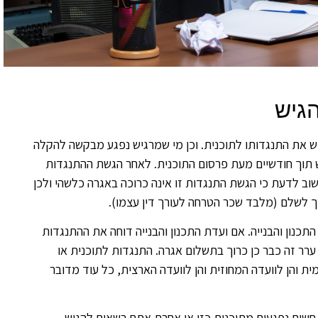
גיש
יש את התנגדותו לתוכנית. וכן מי שמרגיש נפגע מבקשה להקלה
 תוך חודשיים מעת פרסום התוכנית. לאחר הגשת ההתנגדות
חשוב לדעת כי הגשת התנגדות זו אינה כרוכה באגרה כלשהי ולכן
ך לשלם (מלבד שכר הטרחה לעורך דין עצמו).
נטי לעניין זה מובא בהרחבה בסעיפים 100 עד 108 בחוק התכנון והבנייה. אם ועדת התכנון והבנייה דוחה את ההתנגדות
רר זה כבר כן כרוך בתשלום אגרה. התנגדות לתוכנית או
ת והן לוועדה המחוזית והן לוועדה הארצית, כל עוד מדובר
 חשים נפגעים מתוכנית כזו או אחרת אתם רשאים להגיש