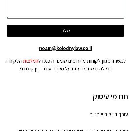
שלח
noam@kolodnylaw.co.il
שרד מגוון לקוחות מתחומים שונים, היכנסו ל
המלצות
הלקוחות
כדי להתרשם מדעתם על משרד עורכי דין קולודני.
ומי עיסוק
 דין ליקויי בנייה
ך דין תכנון ובניה – ייצוג מומחה בוועדות ובהליכי בנייה