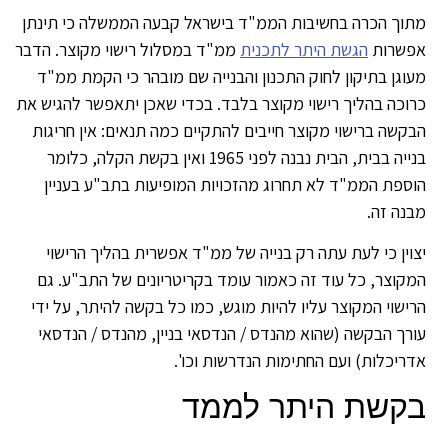
וך הכרה בחשיבות הממ"ד בישראל קבעה הממשלה כי תינתן
פשרות
הגשת היתר לתכנית
ממ"ד במסלול רישוי מקוצר. הדבר
וגן בתיקון לחוק התכנון והבנייה שם מובהר כי הקמת ממ"ד
וכה בהליך רישוי מקוצר בלבד. בכדי שאכן יתאפשר להגיש את
קשה ברישוי מקוצר חייבים להתקיים כמה תנאים: אין חריגות
בנייה בבית, הבית נבנה לפני 1965 ואין בקשת הקלה, כלומר
ספת הממ"ד לא תחרוג מהזכויות המופיעות בתב"ע בעניין
נה זה.
וין כי לעת עתה רק בנייה של ממ"ד אפשרית בהליך הרישוי
קוצר, כל עוד זה כאמור עומד בקריטריונים של התב"ע. גם
ישוי המקוצר עליו להיות מוגש, כמו כל בקשה להיתר, על ידי
רך הבקשה (שהוא מהנדס / הנדסאי בניין, מהנדס / הנדסאי
ריכלות) ועם החתימות הנדרשות וכו'.
קשת היתר לממד