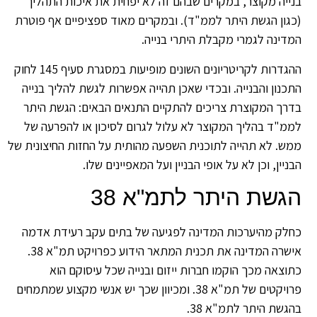
ייה מקוצר, במקרים שבהם זה לא יפחית את איכות התהליך
גון הגשת היתר לממ"ד). ובמקרים מאוד ספציפיים אף פוטרת
דינה לגמרי מקבלת היתרי בנייה.
ההגדרות לקריטריונים השונים מופיעות במסגרת סעיף 145 לחוק
כנון והבנייה. ובכדי שאכן תהייה אפשרות לגשת להליך בנייה
רך המקוצרת צריכים להתקיים התנאים הבאים: הגשת היתר
מ"ד בהליך המקוצר לא עלול לגרום לסיכון או להפרעה של
ש. לא תהייה לתוכנית השפעה מהותית על החזות החיצונית של
ניין, וכן לא על אופי הבניין ועל המאפיינים שלו.
גשת היתר לתמ"א 38
לק מהיערכות המדינה לפגיעה של בתים עקב רעידת אדמה
אישרה המדינה את תכנית המתאר הידוע כפרויקט תמ"א 38.
וצאה מכך הוקמו חברות ייזום ובנייה שכל עיסוקם הוא
פרויקטים של תמ"א 38. ומכיוון שכך יש אנשי מקצוע שמתמחים
גשת היתר לתמ"א 38.