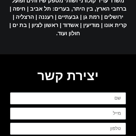
משרד עו”ד קולודני ושות’ מספק שירותים ופועל
ברחבי הארץ, בין היתר, בערים: תל אביב | חיפה |
ירושלים | רמת גן | גבעתיים | רעננה | הרצליה |
קרית אונו | מודיעין | אשדוד | ראשון לציון | בת ים |
חולון ועוד.
יצירת קשר