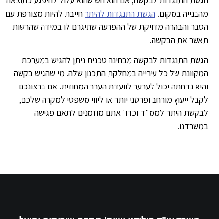
שת התנגדות לבקשה, אם הוא חש שהוא עלול להיפגע כתוצאה
בנייה במקום.
הגשת התנגדות להיתר
חייבת להיות מצורפת עם
בר והבהרה מדויקת של ההפרעה שתיגרם לו במידה שהרשות
אשר את הבקשה.
שת התנגדות לבקשה מבחינה טכנית ניתן להגיש במערכת
קוונת של כל עירייה במחלקת התכנון שלה. מי שהגיש בקשה
יא נדחתה יכול לערער לוועדת הערר המחוזית. אם ברצונכם
בל ייעוץ מורחב ופרטני יותר או ליווי משפטי למקרה שלכם,
קשת היתר לממ"ד וכדו' אתם מוזמנים לתאם פגישה
שרדנו.