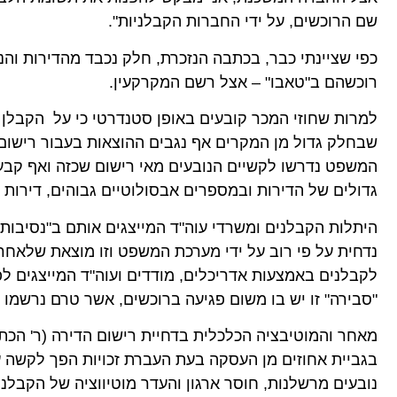
שם הרוכשים, על ידי החברות הקבלניות".
כפי שציינתי כבר, בכתבה הנזכרת, חלק נכבד מהדירות והנ
רוכשהם ב"טאבו" – אצל רשם המקרקעין.
למרות שחוזי המכר קובעים באופן סטנדרטי כי על הקבלן ל
שבחלק גדול מן המקרים אף נגבים ההוצאות בעבור רישו
המשפט נדרשו לקשיים הנובעים מאי רישום שכזה ואף קבעו
גדולים של הדירות ובמספרים אבסולוטיים גבוהים, דירות
היתלות הקבלנים ומשרדי עוה"ד המייצגים אותם ב"נסיבות 
נדחית על פי רוב על ידי מערכת המשפט וזו מוצאת שלאחר
לקבלנים באמצעות אדריכלים, מודדים ועוה"ד המייצגים ל
"סבירה" זו יש בו משום פגיעה ברוכשים, אשר טרם נרשמו ז
מאחר והמוטיבציה הכלכלית בדחיית רישום הדירה (ר' הכתב
בגביית אחוזים מן העסקה בעת העברת זכויות הפך לקשה ע
נובעים מרשלנות, חוסר ארגון והעדר מוטיווציה של הקבלני