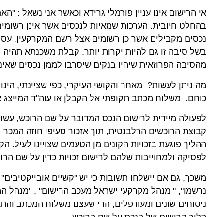
אי הרישום אינו עניין פורמלי גרידא וכאשר אני נשאל : "הא
נכסים מקבילים אשר כן רשומים אצל רשם המקרקעין. עסקאו
בשל סיבה זו גם להיות יקרות יותר. קבלת משכנתא תהיה קש
מהסיבה הפרוזאית שיהיו בנקים שיסרבו לממן נכסים שאינם
מה ניתן לעשות? מאחר והקושי העיקרי, כפי שציינתי, הינו מ
כוחם. משלוח מכתב תקופתי אל הקבלן או עוה"ד המייצג א
לפעולה מיידית לרישום הנכס המדובר על שם הרוכש, עשוי
קבוצת הרוכשים הרלבנטית, תוך אזכור סעיפי חוזה המכר המ
ההליך פוגעת בזכויות הקונים מן הטעמים שצויינו לעיל. הק
לפסיקה ולמחוייבות שלהם לרישום זכויות כדין על שם הרו
משכך, גם אם יישלחו תשובות כי יש "קשיים אובייקטיבים"
נרשמו", " מנהל מקרקעי ישראל מעכב הרישום" , "מנהל המ
ניסוחים שונים ומעורפלים, הרי שעצם משלוח המכתב והתזכו
הליך הרישום של הנכס על שם הרוכש.