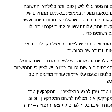
ם זה מפריע לי לישון טוב יותר בלילה?" התשובה
בהחלט חיובית. הערכות שמאיות לנכסים אשר אינן רשומים בטאבו נמוכות בממוצע בכ-10% ממחירם של
ת מכר בנכסים שכאלו יהיו סבוכות יותר ועשויות
ה יותר, עלותה עשוייה להיות יקרה יותר ולו
 רשומים כדין.
וטיווציה, הרי יש ליצור כזו אצל הקבלנים ובאי
ותו ובו דרישה מפורשת
יה להיות זרז שכזה. יש לשלוח מכתב בשם הרוכש/
בטיחים רישום זכויות. כמו כן יש לציין כי התמשכות
בלנים ונציגם עלי אדמות עוה"ד מודעים היטב
כש.
 ו"טרם ניתן לבצע פרצלציה", "המקרקעין טרם
קרקעין אינו מצליח לרשום המקרקעין" וכיוב'
רת יש בו בכדי לגרום לתוצאה הרצוייה – זירוז