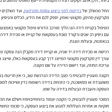
ביותר, ולכן אתם זקוקים לעזרה מקצועית ולייעוץ משפטי מהטובים בי
החל מהשלב של
בדיקות לפני ביצוע עסקת מקרקעין
, ועד השלבים ש
מקרקעין מהימן, מקצועי ואמין, יספק לכם את הידע, הכלים והניסיו
הטיפול בקניית דירה הנו הליך מורכב הדורש טיפול מקצועי באמצעות 
עם ניסיון רב שנים ורקורד מוכח בעסקאות של קניית או מכירת דירה 
בנאמנות, ובעלות הוגנת.
רכישת או מכירת דירה יד שניה, או קניית דירה מקבלן הנה עסקה מו
עורך דין מקרקעין מקצועי המייצג דרך קבע בעסקאות כאלו, שייצ
עריכת החוזה, ועד רישום הדירה על שם הקונה.
הקונה מעוניין להבטיח כי מצב הדירה הנרכשת טוב, כי אין חריגות בנ
משועבדת או ממושכנת, כי הזכויות בדירה רשומות כדין ושייכות למוכר
העסקה והעברת הבעלות בדירה על שמו.
המוכר מעוניין להבטיח, כי הקונה יעמוד בהתחייבויותיו וישלם את ת
חוקיות או אחרות העלולות למנוע את ביצוע העסקה, כי סכומי התשלו