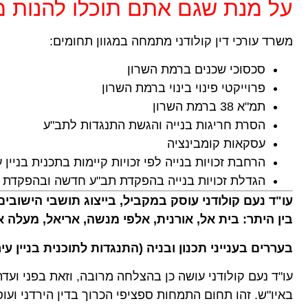
על מנת שגם אתם תוכלו להנות מ
משרד עורכי דין קולודני מתמחה במגוון תחומים:
סכסוכי שכנים ברמת השרון
פרוייקטי פינוי בינוי ברמת השרון
תמ"א 38 ברמת השרון
הסרת חריגות בנייה והגשת התנגדות לתב"ע
עסקאות קומבינציה
הרחבת זכויות בנייה לפי זכויות קיימות בתכנית בניין 
הגדלת זכויות בנייה בהפקדת תב"ע חדשה ובהפקדת ת
עו"ד נעם קולודני עוסק במקביל, בייצוג תושבי הישובים 
בין היתר: בית אל, אורנית, אלפי מנשה, אריאל, מעלה א
בעררים בענייני תכנון ובניה (התנגדות לתוכנית בניין עיר
עו"ד נעם קולודני עושה כן בהצלחה מרובה, וזאת בפני ועד
באיו"ש. זהו תחום התמחות ספציפי הכרוך בדין הירדני ועוסק