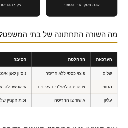
שנת פסק הדין הסופי
היקף ההריסה
מה השורה התחתונה של בתי המשפט?
הערכאה
ההחלטה
הסיבה
שלום
פיצוי כספי ללא הריסה
ניסיון לאזן אי
מחוזי
צו הריסה לממ"דים עליונים
אי אפשר להכשי
עליון
אישור צו ההריסה
זכות הקניין ש