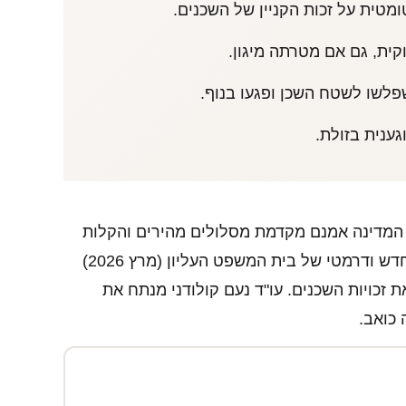
ומטית על זכות הקניין של השכנים.
ית, גם אם מטרתה מיגון.
פלשו לשטח השכן ופגעו בנוף.
גענית בזולת.
ערת. המדינה אמנם מקדמת מסלולים מהירים והקלות
תכנוניות להקמת ממ"דים (כמו תיקון 163), אך פסק דין חדש ודרמטי של בית המשפט העליון (מרץ 2026)
 זכויות השכנים. עו"ד נעם קולודני מנתח את
 כואב.