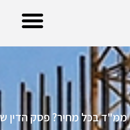
ממ"ד בכל מחיר? פסק הדין שמז