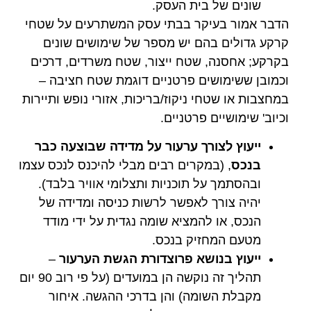
שונים של בית העסק.
הדבר אמור בעיקר בבתי עסק המשתרעים על שטחי
קרקע גדולים בהם יש מספר של שימושים שונים
בקרקע; אחסנה, שטח ייצור, שטח משרדים, דרכים
וכמובן ששימושים פרטניים דוגמת שטח חציבה –
במחצבות או שטחי ניקוז/בריכות, אזורי נופש ותיירות
וכיוב' שימושיים פרטניים.
ייעוץ לצורך ערעור על מדידה שבוצעה כבר
בנכס
, (במקרים רבים מבלי להיכנס לנכס עצמו
ובהסתמך על תוכניות ותצלומי אוויר בלבד).
יהיה צורך לאפשר לרשות כניסה ומדידה של
הנכס, או להמציא שומה נגדית על ידי מודד
מטעם המחזיק בנכס.
ייעוץ בנושא פרוצדורת הגשת הערעור
–
תהליך זה נוקשה הן במועדים (על פי רוב 90 יום
מקבלת השומה) והן בדרכי ההגשה. איחור