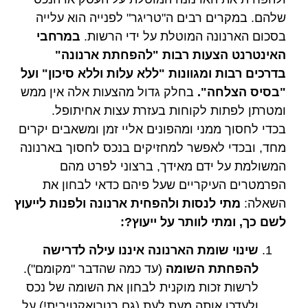
שלהם. במקרים רבים ה"טריגר" לפנייה הוא עלייה
בסכום הארנונה המוטלת על ידי הרשות.
במרחבי
האינטרנט הצעות רבות "להפחתת ארנונה"
בדרכים רבות ומגוונות "ללא עלות וללא סיכון" ועל
"בסיס הצלחה".
בחלק גדול מהצעות אלה אין ממש
ומטרתן לפתות לקוחות בעזרת עצות אחיתופל.
בכדי לחסוך ממני ומהפונים אליי זמן ומשאבים יקרים
מחד, ובכדי לאפשר למחזיקים בנכס לחסוך בארנונה
המשולמת על ידם מאידך, ברצוני לפרט מהם
הפרמטרים העיקריים שעל פיהם כדאי לבחון את
השאלה:
מתי לנסות ולהפחית ארנונה ולפנות לייעוץ
לשם כך, ומתי לוותר על ייעוץ?:
שינוי שומת הארנונה איננו עילה לדרישה
להפחתת השומה
(עד כמה שהדבר "מקומם").
לרשות זכות מוקנית לבחון את השומה של נכס
ולעדכן אותה מעת לעת (גם רטרואקטיבית!) על