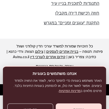
התנגדות לתוכנית בניין עיר
חוזה רכישת דירה מקבלן
התקנת “עוגנים זמניים” במגרש
כל הזכויות שמורות למשרד עורכי הדין קולודני ושות’
פיתוח: תנופה –
בניית אתרים לעסקים
|
צילום
הצוות: ורדי כהנא |
כתיבה: צפריר בשן |
קידום אתרים לעורכי דין
Avinu.co.il
עזרה והצהרת נגישות
אנחנו משתמשים בעוגיות
האתר משתמש בעוגיות כדי לתפקד כראוי, לשפר את החוויה ולמדוד
ביצועים. אפשר לאשר את כולן, או להסתפק בעוגיות החיוניות בלבד.
פרטים מלאים ב
מדיניות הפרטיות
.
מדיניות פרטיות
תנאי שימוש
הצהרת נגישות
|
|