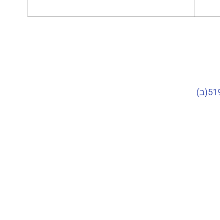
51(ב)