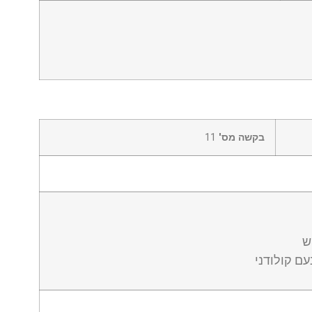
בקשה מס'
11
ש
נעם קולודני