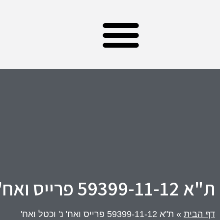
עורך דין מקרקעין – צוות המשרד
תחומי התמחות – משרד עו”ד קולודני
ת"א 59399-11-12 פרייס ואח' נ' וכטל ואח'
דף הבית
»
ת"א 59399-11-12 פרייס ואח' נ' וכטל ואח'