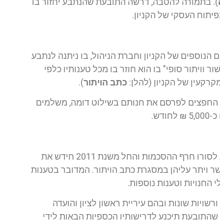
). בתמורה להטבה, דרשה התובעת שהנתבע יחזור בו
יתוח העסקי של הקניון.
צדדים, וכן הבעלים הנוספים של הקניון וחברת הניהול, בו ניתנה לנתבע
 וויתור סופי" בו הוא חוזר בו מכל טענותיו כלפי
קרקעין של הקניון (להלן:
כתב הויתור
).
 החפצים לפרסם את חנותם בשילוט דומה, משלמים
דש.
התובעת טוענת, כי למרות ההסכם וכתב הויתור, חזר הנתבע לסורו חרף ההסכמות והחל משנת 2011 חידש את
ר ויתר עליהן במסגרת כתב הויתור. המדובר בטענות
י החנויות וטענות נוספות.
שויות שונות ובהם עיריית ראשון לציון והועדה
י שהתובעת תיכנע לדרישותיו הכספיות הבאות לידי