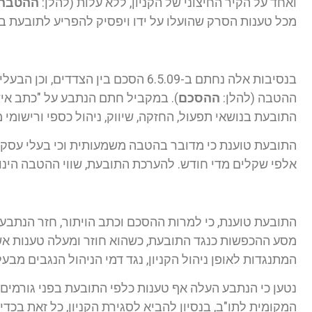
ואחד על הקיר החיצוני של הקניון, ללא עלות (להלן:
ההטבה
מכל טענות הסרק שהועלו על ידו ויפסיק להפריע לתובעת בפ
בנסיבות אלה נחתם ב-6.5.09 הסכם בין ה
ההטבה (להלן:
ההסכם
). במקביל חתם הנתבע על "כתב אישור
התובעת בנושאי תפעול, החזקה, שיווק, ניהול כספי ורישומי מ
התובעת טוענת כי מדובר בהטבה משמעותית וכי בעלי עסק
אלפי שקלים מדי חודש. להערכת התובעת, שווי ההטבה הינו כ-5,000 ₪ לחו
מסע ההכפשות כנגד התובעת, כשהוא חוזר ומעלה טענות אש
המתנגדות לאופן ניהול הקניון, נגד דמי הניהול הנגבים מבעל
נטען כי הנתבע העלה אף טענות כלפי התובעת בפני גורמים ור
המקומית לתו"ב, בנסיון להביא לסגירת הקניון, כל זאת בכד