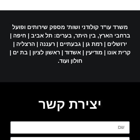
משרד עו”ד קולודני ושות’ מספק שירותים ופועל
ברחבי הארץ, בין היתר, בערים: תל אביב | חיפה |
ירושלים | רמת גן | גבעתיים | רעננה | הרצליה |
קרית אונו | מודיעין | אשדוד | ראשון לציון | בת ים |
חולון ועוד.
יצירת קשר