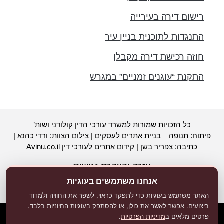
רישום דירה בעירייה
התנגדות לתוכנית בניין עיר
חוזה רכישת דירה מקבלן
התקנת “עוגנים זמניים” במגרש
כל הזכויות שמורות למשרד עורכי הדין קולודני ושות’
פיתוח: תנופה –
בניית אתרים לעסקים
|
צילום
הצוות: ורדי כהנא |
כתיבה: צפריר בשן |
קידום אתרים לעורכי דין
Avinu.co.il
עזרה והצהרת נגישות
אנחנו משתמשים בעוגיות
האתר משתמש בעוגיות כדי לתפקד כראוי, לשפר את החוויה ולמדוד
ביצועים. אפשר לאשר את כולן, או להסתפק בעוגיות החיוניות בלבד.
פרטים מלאים ב
מדיניות הפרטיות
.