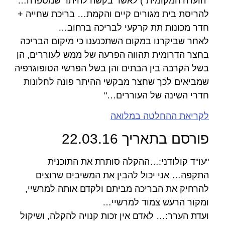
"הועדה המקומית") לאשר בקשה להיתר שמספרה…
להריסת בית מגורים קיים והקמת… בריכת שחייה +
חדר מכונות תת קרקעי לבריכה ברחוב…
לאחר שביקרנו במקום השתכנענו כי מיקום הבריכה
בחצר הדרומית תהווה הפרעה של ממש לעוררים, הן
בשל הקרבה בין הבתים והן בשל הפרשי הטופוגרפיה
שמביאים לכך שחצר מבקשי ההיתר פונה לחלונות
חדרי השינה של העוררים…"
לקריאת ההחלטה במלואה
פורסם בתאריך 22.03.16
"עו"ד קולודני:…ההקלה סותרת את התוכנית
התקפה… אני יכול להבין את המשיבים שרוצים
להרחיק את הבריכה מביתם ולקדם אותה למרשיי,
ומקור הרעש צמוד למרשיי…
ועדת הערר:… לאדם אין זכות קנויה להקלה, ושיקול