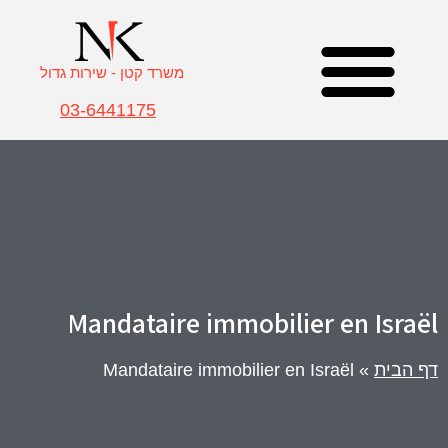
משרד קטן - שירות גדול
03-6441175
Real Estate Attorney Israel
תחומי התמחות – משרד עו”ד קולודני
עורך דין מקרקעין – צוות המשרד
Mandataire immobilier en Israël
דף הבית
»
Mandataire immobilier en Israël